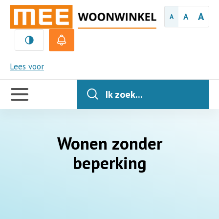
A
A
A
MEE
Lees voor
Handige
links
Ik zoek...
Wonen zonder
beperking