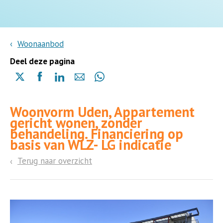
Woonaanbod
Deel deze pagina
Delen
Delen
Delen
Delen
Delen
via
via
via
via
via
X
Facebook
Linkedin
e-
Whatsapp
Woonvorm Uden, Appartement
(opent
(opent
(opent
mail
(opent
gericht wonen, zonder
in
in
in
in
behandeling. Financiering op
een
een
een
een
basis van WLZ- LG indicatie
nieuwe
nieuwe
nieuwe
nieuwe
pagina)
pagina)
pagina)
pagina)
Terug naar overzicht