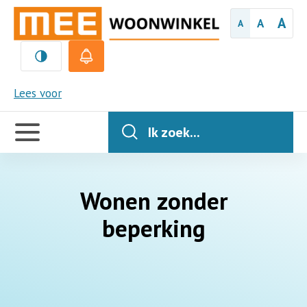
A
A
A
MEE
Lees voor
Handige
links
Ik zoek...
Wonen zonder
beperking