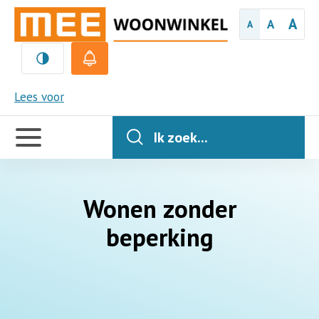
A
A
A
MEE
Lees voor
Handige
links
Ik zoek...
Wonen zonder
beperking