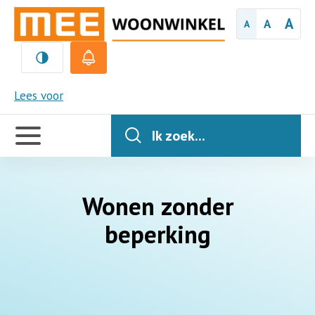
A
A
A
MEE
Lees voor
Handige
links
Ik zoek...
Wonen zonder
beperking