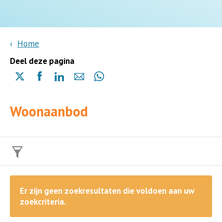
Home
Deel deze pagina
Delen
Delen
Delen
Delen
Delen
via
via
via
via
via
X
Facebook
Linkedin
e-
Whatsapp
Woonaanbod
(opent
(opent
(opent
mail
(opent
in
in
in
in
een
een
een
een
nieuwe
nieuwe
nieuwe
nieuwe
pagina)
pagina)
pagina)
pagina)
Er zijn geen zoekresultaten die voldoen aan uw
zoekcriteria.