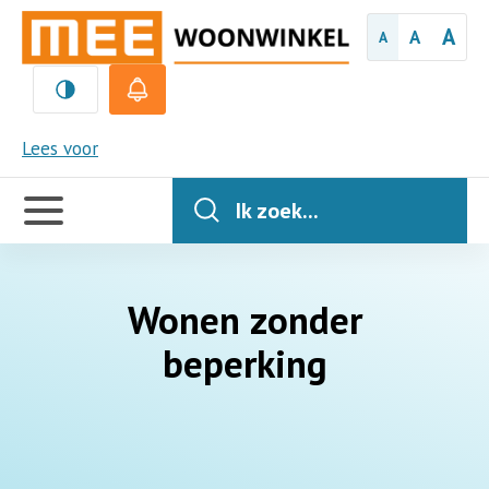
A
A
A
MEE
Lees voor
Handige
links
Ik zoek...
Wonen zonder
beperking