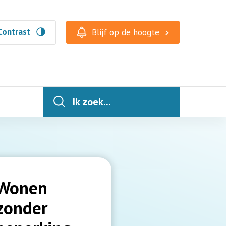
Contrast
Blijf op de hoogte
Ik zoek...
Wonen
zonder