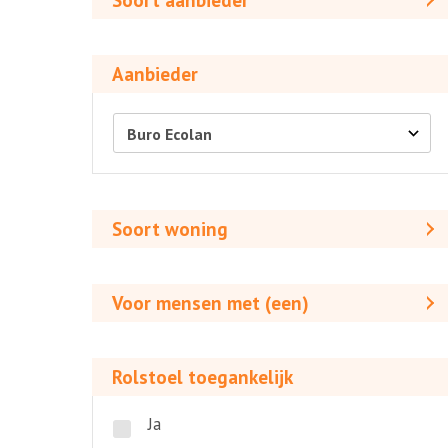
Soort aanbieder
Aanbieder
Aanbieder
Soort
woning
Soort woning
Voor
mensen
Voor mensen met (een)
met
(een)
Rolstoel
toegankelijk
Rolstoel toegankelijk
Ja