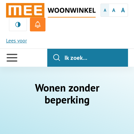
A
A
A
MEE
Lees voor
Handige
links
Ik zoek...
Wonen zonder
beperking