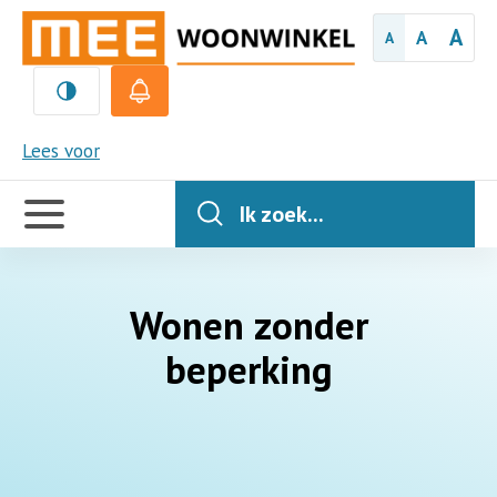
A
A
A
MEE
Lees voor
Handige
links
Ik zoek...
Wonen zonder
beperking