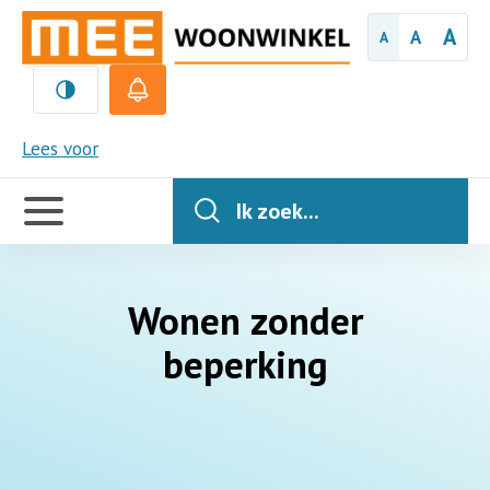
A
A
A
MEE
Lees voor
Handige
links
Ik zoek...
Wonen zonder
beperking