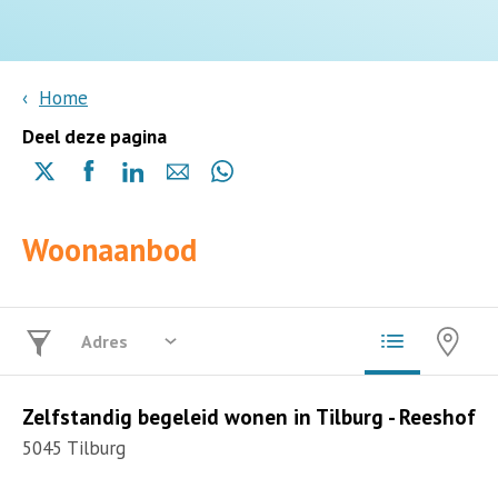
Home
Deel deze pagina
Delen
Delen
Delen
Delen
Delen
via
via
via
via
via
X
Facebook
Linkedin
e-
Whatsapp
Woonaanbod
(opent
(opent
(opent
mail
(opent
in
in
in
in
een
een
een
een
nieuwe
nieuwe
nieuwe
nieuwe
pagina)
pagina)
pagina)
pagina)
Zelfstandig begeleid wonen in Tilburg - Reeshof
5045 Tilburg