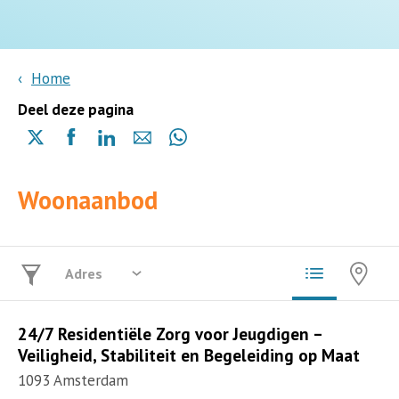
2
Home
Deel deze pagina
Delen
Delen
Delen
Delen
Delen
via
via
via
via
via
X
Facebook
Linkedin
e-
Whatsapp
Woonaanbod
(opent
(opent
(opent
mail
(opent
in
in
in
in
een
een
een
een
nieuwe
nieuwe
nieuwe
nieuwe
pagina)
pagina)
pagina)
pagina)
24/7 Residentiële Zorg voor Jeugdigen –
Veiligheid, Stabiliteit en Begeleiding op Maat
1093 Amsterdam