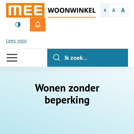
A
A
A
MEE
Lees voor
Handige
links
Ik zoek...
Wonen zonder
beperking