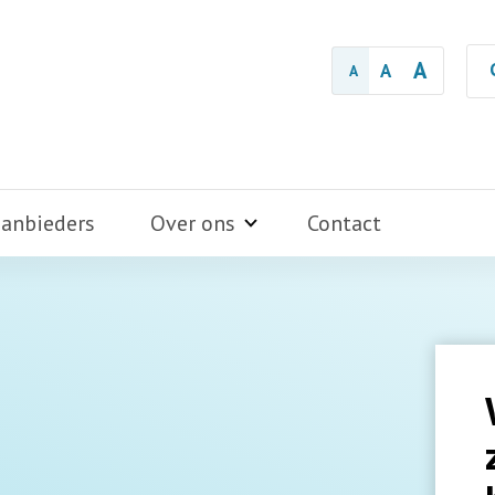
A
A
A
aanbieders
Over ons
Contact
18