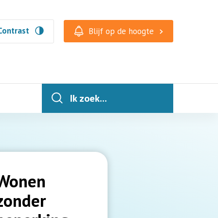
Contrast
Blijf op de hoogte
Ik zoek...
2
Wonen
zonder