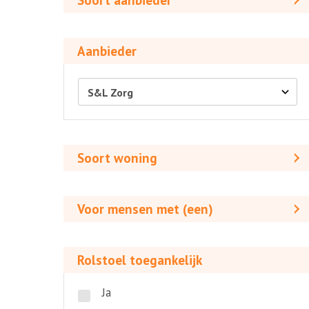
Soort aanbieder
Aanbieder
Aanbieder
Soort
woning
Soort woning
Voor
mensen
Voor mensen met (een)
met
(een)
Rolstoel
toegankelijk
Rolstoel toegankelijk
Ja