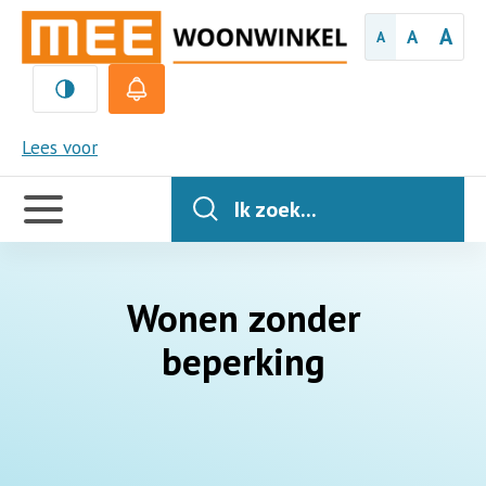
A
A
A
MEE
Lees voor
Handige
links
Ik zoek...
Wonen zonder
beperking