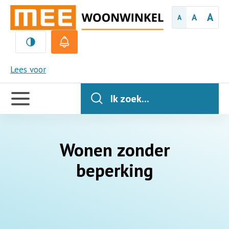
A
A
A
MEE
Lees voor
Handige
links
Ik zoek...
Wonen zonder
beperking