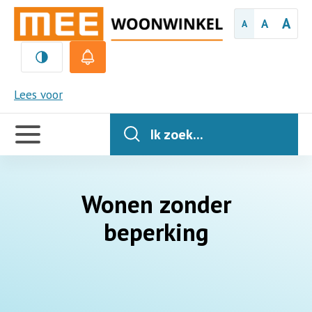
A
A
A
MEE
Lees voor
Handige
links
Ik zoek...
Wonen zonder
beperking