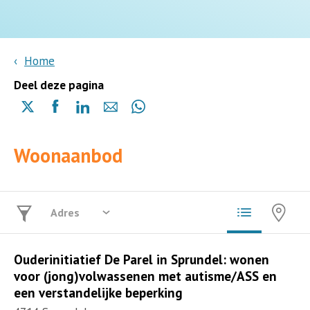
Home
Deel deze pagina
Delen
Delen
Delen
Delen
Delen
via
via
via
via
via
X
Facebook
Linkedin
e-
Whatsapp
Woonaanbod
(opent
(opent
(opent
mail
(opent
in
in
in
in
een
een
een
een
nieuwe
nieuwe
nieuwe
nieuwe
pagina)
pagina)
pagina)
pagina)
Ouderinitiatief De Parel in Sprundel: wonen
voor (jong)volwassenen met autisme/ASS en
een verstandelijke beperking