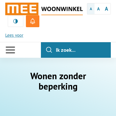
A
A
A
MEE
Lees voor
Handige
links
Ik zoek...
Wonen zonder
beperking