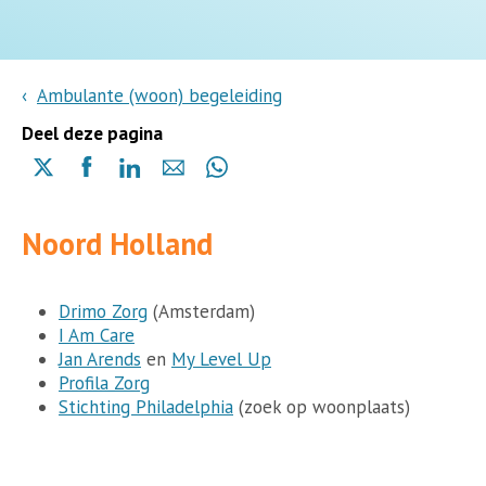
Ambulante (woon) begeleiding
Deel deze pagina
Delen
Delen
Delen
Delen
Delen
via
via
via
via
via
X
Facebook
Linkedin
e-
Whatsapp
Noord Holland
(opent
(opent
(opent
mail
(opent
in
in
in
in
een
een
een
een
nieuwe
nieuwe
nieuwe
Drimo Zorg
(Amsterdam)
nieuwe
pagina)
pagina)
pagina)
I Am Care
pagina)
Jan Arends
en
My Level Up
Profila Zorg
Stichting Philadelphia
(zoek op woonplaats)