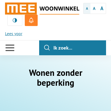
A
A
A
MEE
Lees voor
Handige
links
Ik zoek...
Wonen zonder
beperking