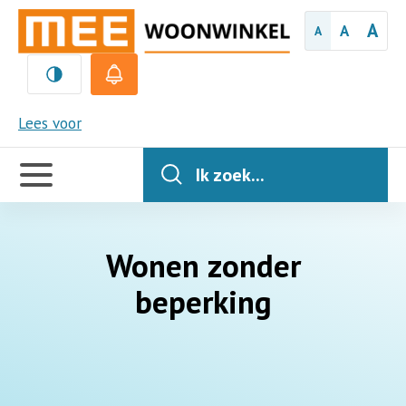
A
A
A
MEE
Lees voor
Handige
links
Ik zoek...
Wonen zonder
beperking