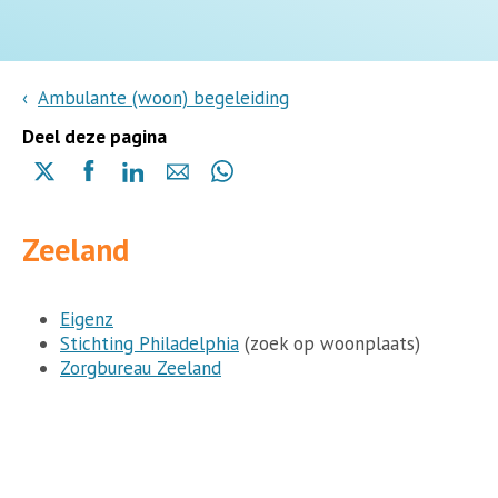
Ambulante (woon) begeleiding
Deel deze pagina
Delen
Delen
Delen
Delen
Delen
via
via
via
via
via
X
Facebook
Linkedin
e-
Whatsapp
Zeeland
(opent
(opent
(opent
mail
(opent
in
in
in
in
een
een
een
een
nieuwe
nieuwe
nieuwe
Eigenz
nieuwe
pagina)
pagina)
pagina)
Stichting Philadelphia
(zoek op woonplaats)
pagina)
Zorgbureau Zeeland