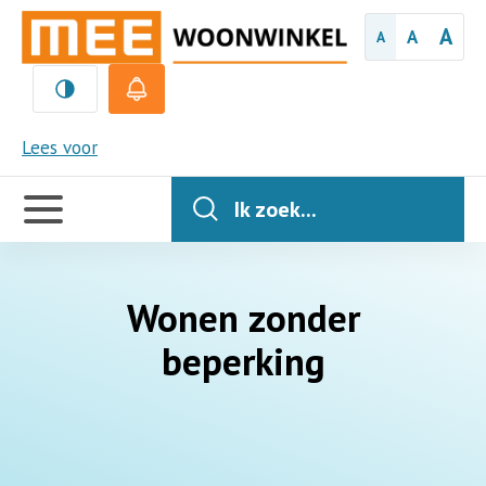
A
A
A
MEE
Lees voor
Handige
links
Ik zoek...
Wonen zonder
beperking