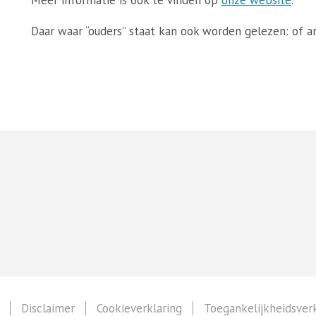
Meer informatie is ook te vinden op
onze website
.
Daar waar “ouders” staat kan ook worden gelezen: of 
Disclaimer
Cookieverklaring
Toegankelijkheidsverk