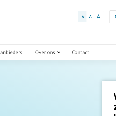
A
A
A
aanbieders
Over ons
Contact