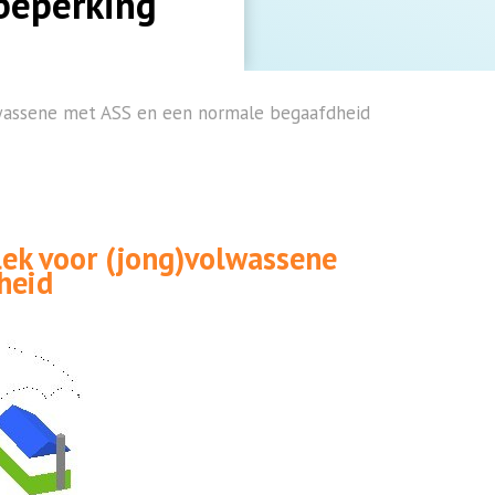
beperking
lwassene met ASS en een normale begaafdheid
lek voor (jong)volwassene
heid