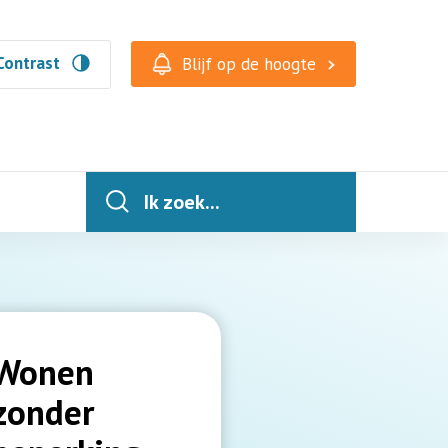
Contrast
Blijf op de hoogte
Ik zoek...
Wonen
zonder