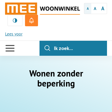
A
A
A
MEE
Lees voor
Handige
links
Ik zoek...
Wonen zonder
beperking