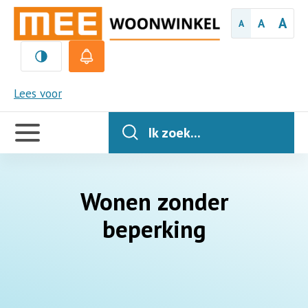
A
A
A
MEE
Lees voor
Handige
links
Ik zoek...
Wonen zonder
beperking