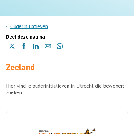
Ouderinitiatieven
Deel deze pagina
Delen
Delen
Delen
Delen
Delen
via
via
via
via
via
X
Facebook
Linkedin
e-
Whatsapp
Zeeland
(opent
(opent
(opent
mail
(opent
in
in
in
in
een
een
een
een
nieuwe
nieuwe
nieuwe
Hier vind je ouderinitiatieven in Utrecht die bewoners
nieuwe
pagina)
pagina)
pagina)
zoeken.
pagina)