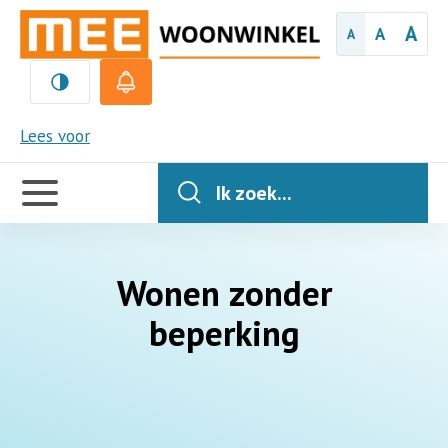
A
A
A
MEE
Lees voor
Handige
links
Ik zoek...
Wonen zonder
beperking