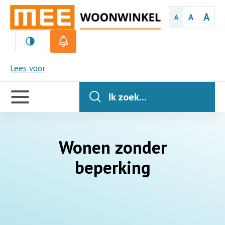
A
A
A
MEE
Lees voor
Handige
links
Ik zoek...
Wonen zonder
beperking