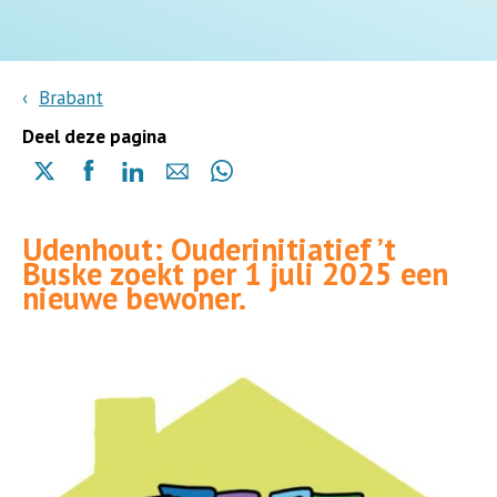
Brabant
Deel deze pagina
Delen
Delen
Delen
Delen
Delen
via
via
via
via
via
X
Facebook
Linkedin
e-
Whatsapp
Udenhout: Ouderinitiatief ’t
(opent
(opent
(opent
mail
(opent
Buske zoekt per 1 juli 2025 een
in
in
in
in
nieuwe bewoner.
een
een
een
een
nieuwe
nieuwe
nieuwe
nieuwe
pagina)
pagina)
pagina)
pagina)