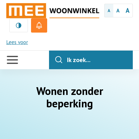
A
A
A
MEE
Lees voor
Handige
links
Ik zoek...
Wonen zonder
beperking