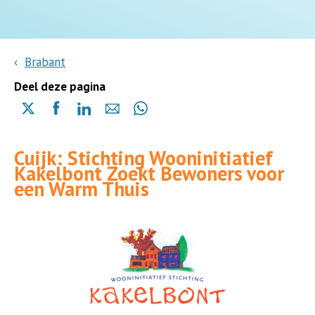
Brabant
Deel deze pagina
Delen
Delen
Delen
Delen
Delen
via
via
via
via
via
X
Facebook
Linkedin
e-
Whatsapp
Cuijk: Stichting Wooninitiatief
(opent
(opent
(opent
mail
(opent
Kakelbont Zoekt Bewoners voor
in
in
in
in
een Warm Thuis
een
een
een
een
nieuwe
nieuwe
nieuwe
nieuwe
pagina)
pagina)
pagina)
pagina)