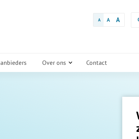
A
A
A
aanbieders
Over ons
Contact