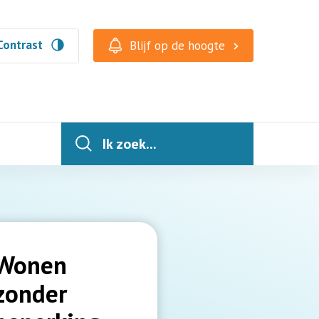
Contrast
Blijf op de hoogte
Ik zoek...
Wonen
zonder