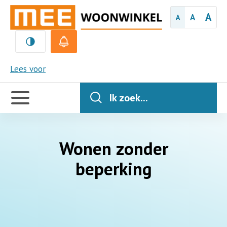
A
A
A
MEE
Lees voor
Handige
links
Ik zoek...
Wonen zonder
beperking