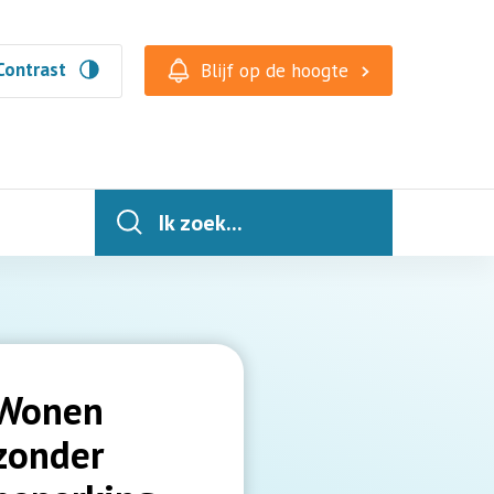
Contrast
Blijf op de hoogte
Ik zoek...
Wonen
zonder