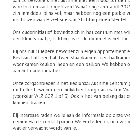
aan 20 bewoners met autisme met een hoog tot gemidd
worden in maart opgeleverd. Vanaf ongeveer april 2025
zijn inmiddels bijna vol, maar hebben nog een plekje vri
inschrijven via de website van Stichting Eigen Sleutel.
Ons ouderinitiatief bevindt zich in het centrum met w
een klein straatje, richting rivier de dommel is het toc
Bij ons huurt iedere bewoner zijn eigen appartement 
Bestaand uit een hal, twee slaapkamers, een badkamer,
woonkamer-keuken ineen en een balkon. We hebben oo
aan het ouderinitiatief.
Onze zorgaanbieder is het Regionaal Autisme Centrum (R
met elke bewoner een individueel zorgplan maken. Voor
(voorkeur WLZ GGZ 1 of 3). Ook is het van belang dat o
kunnen draaien.
Bij interesse raden we je aan de informatie op onze we
nemen via de contactpagina. We vertellen graag over 
wat er verwacht wordt van je.