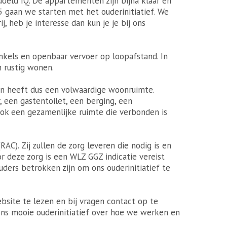
eld IQ. De appartementen zijn bijna klaar en
 gaan we starten met het ouderinitiatief. We
j, heb je interesse dan kun je je bij ons
inkels en openbaar vervoer op loopafstand. In
h rustig wonen.
en heeft dus een volwaardige woonruimte.
 een gastentoilet, een berging, een
k een gezamenlijke ruimte die verbonden is
AC). Zij zullen de zorg leveren die nodig is en
 deze zorg is een WLZ GGZ indicatie vereist
uders betrokken zijn om ons ouderinitiatief te
bsite te lezen en bij vragen contact op te
ons mooie ouderinitiatief over hoe we werken en