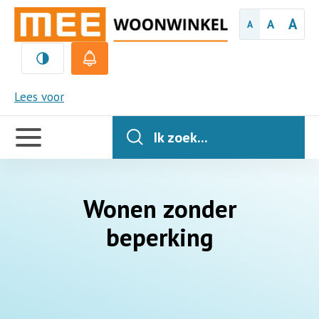
A
A
A
MEE
Lees voor
Handige
links
Ik zoek...
Wonen zonder
beperking