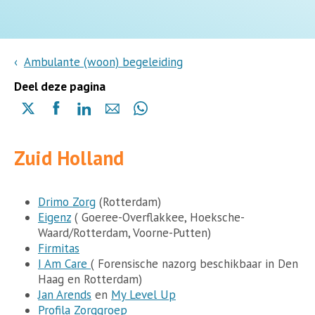
Ambulante (woon) begeleiding
Deel deze pagina
Delen
Delen
Delen
Delen
Delen
via
via
via
via
via
X
Facebook
Linkedin
e-
Whatsapp
Zuid Holland
(opent
(opent
(opent
mail
(opent
in
in
in
in
een
een
een
een
nieuwe
nieuwe
nieuwe
Drimo Zorg
(Rotterdam)
nieuwe
pagina)
pagina)
pagina)
Eigenz
( Goeree-Overflakkee, Hoeksche-
pagina)
Waard/Rotterdam, Voorne-Putten)
Firmitas
I Am Care
( Forensische nazorg beschikbaar in Den
Haag en Rotterdam)
Jan Arends
en
My Level Up
Profila Zorggroep