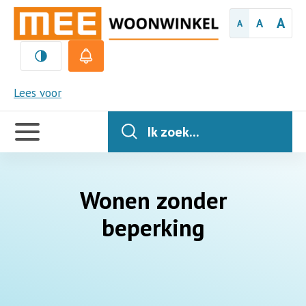
A
A
A
MEE
Lees voor
Handige
links
Ik zoek...
Wonen zonder
beperking