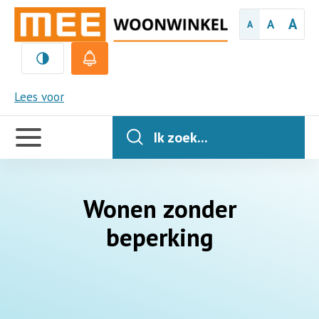
A
A
A
MEE
Lees voor
Handige
links
Ik zoek...
Wonen zonder
beperking