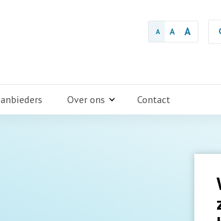
A
A
A
aanbieders
Over ons
Contact