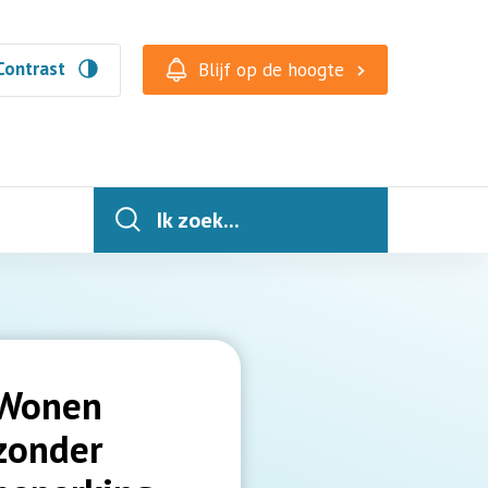
Contrast
Blijf op de hoogte
Ik zoek...
Wonen
zonder