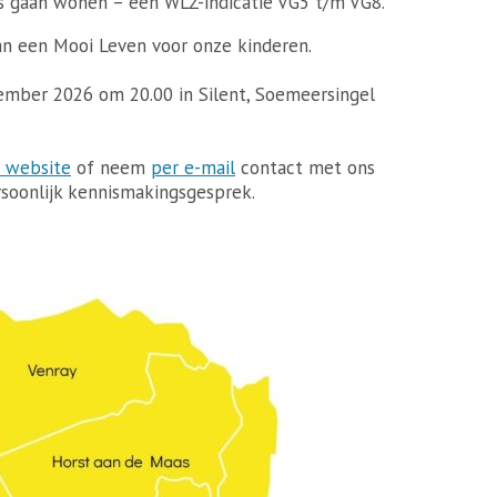
s gaan wonen – een WLZ-indicatie VG5 t/m VG8.
an een Mooi Leven voor onze kinderen.
ember 2026 om 20.00 in Silent, Soemeersingel
 website
of neem
per e-mail
contact met ons
rsoonlijk kennismakingsgesprek.