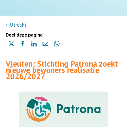
Utrecht
Deel deze pagina
Delen
Delen
Delen
Delen
Delen
via
via
via
via
via
X
Facebook
Linkedin
e-
Whatsapp
Vleuten: Stichting Patrona zoekt
(opent
(opent
(opent
mail
(opent
nieuwe bewoners realisatie
in
in
in
in
2026/2027
een
een
een
een
nieuwe
nieuwe
nieuwe
nieuwe
pagina)
pagina)
pagina)
pagina)