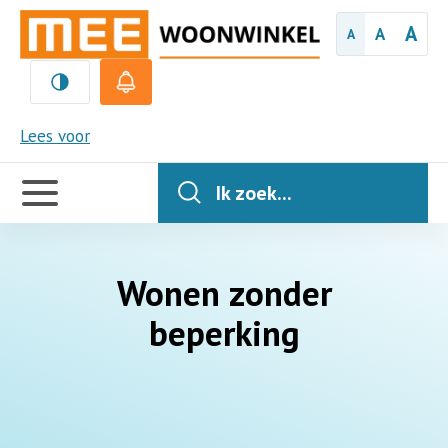
A
A
A
MEE
Lees voor
Handige
links
Ik zoek...
Wonen zonder
beperking