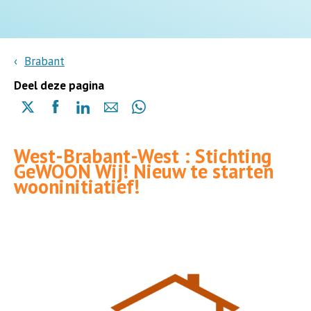
Brabant
Deel deze pagina
Delen
Delen
Delen
Delen
Delen
via
via
via
via
via
X
Facebook
Linkedin
e-
Whatsapp
West-Brabant-West : Stichting
(opent
(opent
(opent
mail
(opent
GeWOON Wij! Nieuw te starten
in
in
in
in
wooninitiatief!
een
een
een
een
nieuwe
nieuwe
nieuwe
nieuwe
pagina)
pagina)
pagina)
pagina)