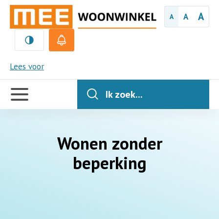
A
A
A
MEE
Lees voor
Handige
links
Ik zoek...
Wonen zonder
beperking