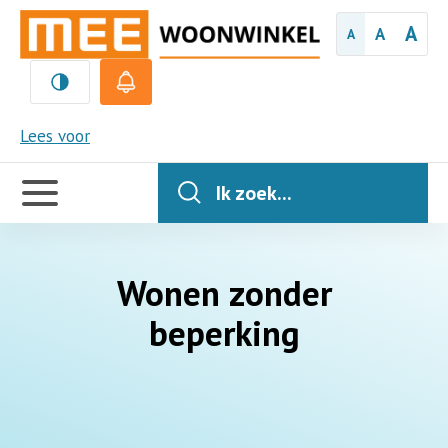
A
A
A
MEE
Lees voor
Handige
links
Ik zoek...
Wonen zonder
beperking