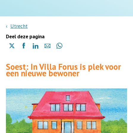
Utrecht
Deel deze pagina
Delen
Delen
Delen
Delen
Delen
via
via
via
via
via
X
Facebook
Linkedin
e-
Whatsapp
Soest: In Villa Forus is plek voor
(opent
(opent
(opent
mail
(opent
een nieuwe bewoner
in
in
in
in
een
een
een
een
nieuwe
nieuwe
nieuwe
nieuwe
pagina)
pagina)
pagina)
pagina)