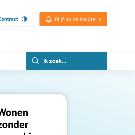
Contrast
Blijf op de hoogte
Ik zoek...
Wonen
zonder