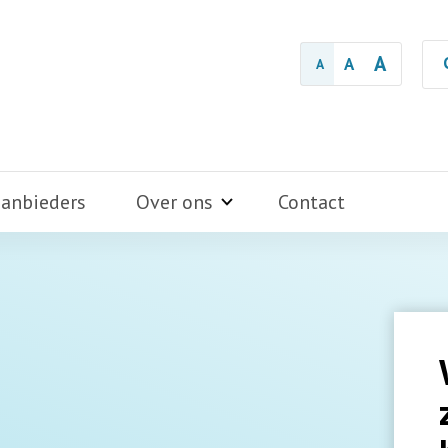
A
A
A
aanbieders
Over ons
Contact