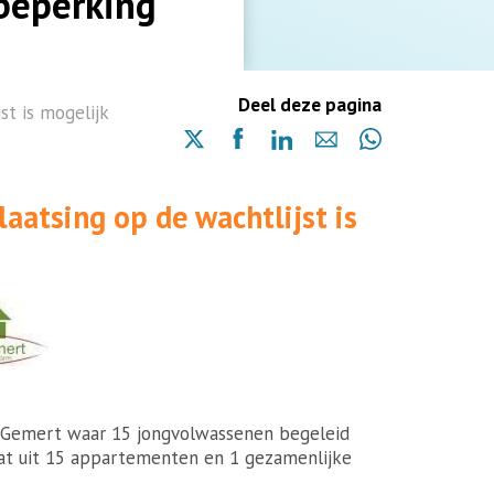
beperking
Deel deze pagina
st is mogelijk
Delen
Delen
Delen
Delen
Delen
via
via
via
via
via
X
Facebook
Linkedin
e-
Whatsapp
aatsing op de wachtlijst is
(opent
(opent
(opent
mail
(opent
in
in
in
in
een
een
een
een
nieuwe
nieuwe
nieuwe
nieuwe
pagina)
pagina)
pagina)
pagina)
n Gemert waar 15 jongvolwassenen begeleid
t uit 15 appartementen en 1 gezamenlijke