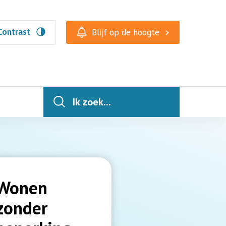
Contrast
Blijf op de hoogte
Ik zoek...
Wonen
zonder