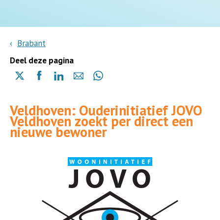
Brabant
Deel deze pagina
Delen
Delen
Delen
Delen
Delen
via
via
via
via
via
X
Facebook
Linkedin
e-
Whatsapp
Veldhoven: Ouderinitiatief JOVO
(opent
(opent
(opent
mail
(opent
Veldhoven zoekt per direct een
in
in
in
in
nieuwe bewoner
een
een
een
een
nieuwe
nieuwe
nieuwe
nieuwe
pagina)
pagina)
pagina)
pagina)