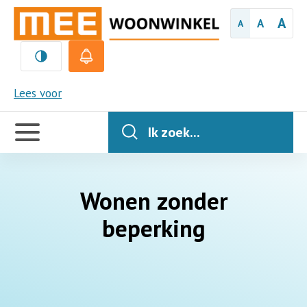
A
A
A
MEE
Lees voor
Handige
links
Ik zoek...
Wonen zonder
beperking