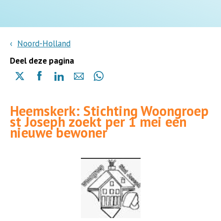
Noord-Holland
Deel deze pagina
Delen
Delen
Delen
Delen
Delen
via
via
via
via
via
X
Facebook
Linkedin
e-
Whatsapp
Heemskerk: Stichting Woongroep
(opent
(opent
(opent
mail
(opent
st Joseph zoekt per 1 mei een
in
in
in
in
nieuwe bewoner
een
een
een
een
nieuwe
nieuwe
nieuwe
nieuwe
pagina)
pagina)
pagina)
pagina)