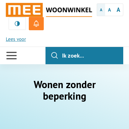
A
A
A
MEE
Lees voor
Handige
links
Ik zoek...
Wonen zonder
beperking