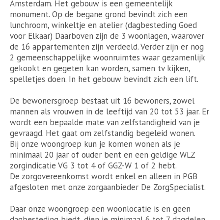
Amsterdam. Het gebouw is een gemeentelijk
monument. Op de begane grond bevindt zich een
lunchroom, winkeltje en atelier (dagbesteding Goed
voor Elkaar) Daarboven zijn de 3 woonlagen, waarover
de 16 appartementen zijn verdeeld. Verder zijn er nog
2 gemeenschappelijke woonruimtes waar gezamenlijk
gekookt en gegeten kan worden, samen tv kijken,
spelletjes doen. In het gebouw bevindt zich een lift.
De bewonersgroep bestaat uit 16 bewoners, zowel
mannen als vrouwen in de leeftijd van 20 tot 53 jaar. Er
wordt een bepaalde mate van zelfstandigheid van je
gevraagd. Het gaat om zelfstandig begeleid wonen.
Bij onze woongroep kun je komen wonen als je
minimaal 20 jaar of ouder bent en een geldige WLZ
zorgindicatie VG 3 tot 4 of GGZ-W 1 of 2 hebt.
De zorgovereenkomst wordt enkel en alleen in PGB
afgesloten met onze zorgaanbieder De ZorgSpecialist.
Daar onze woongroep een woonlocatie is en geen
dagbesteding biedt, dien je minimaal 6 tot 7 dagdelen