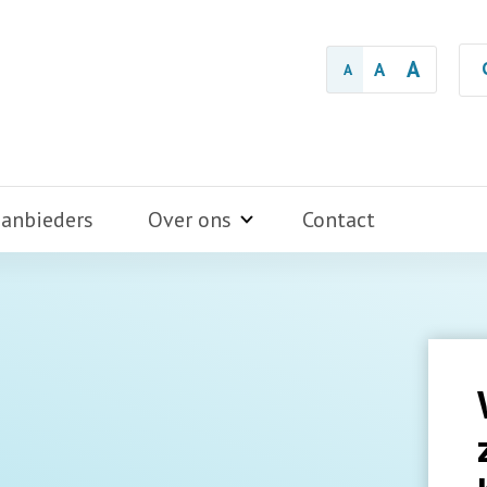
A
A
A
aanbieders
Over ons
Contact