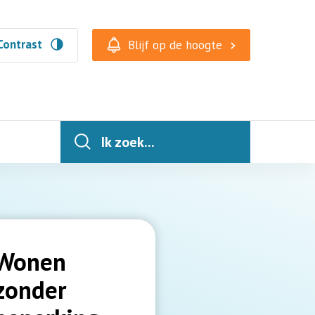
Contrast
Blijf op de hoogte
Ik zoek...
Wonen
zonder