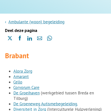
Ambulante (woon) begeleiding
Deel deze pagina
Delen
Delen
Delen
Delen
Delen
via
via
via
via
via
X
Facebook
Linkedin
e-
Whatsapp
Brabant
(opent
(opent
(opent
mail
(opent
in
in
in
in
een
een
een
een
nieuwe
nieuwe
nieuwe
Alora Zorg
nieuwe
pagina)
pagina)
pagina)
Amarant
pagina)
Cello
Corvorum Care
De Groeihaven
(werkgebied tussen Breda en
Tilburg)
De Groeneweg Autismebegeleiding.
Diversiteit in Zorg
(Interculturele Hulpverlening)