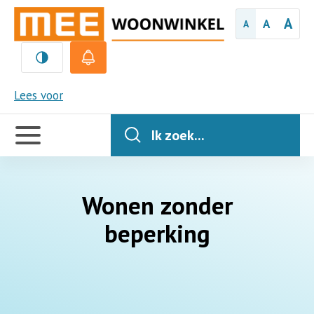
A
A
A
MEE
Lees voor
Handige
links
Ik zoek...
Wonen zonder
beperking