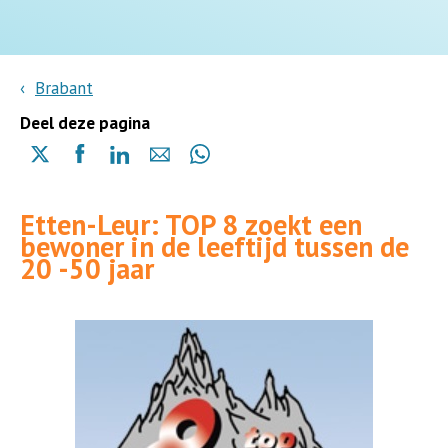
Brabant
Deel deze pagina
Delen
Delen
Delen
Delen
Delen
via
via
via
via
via
X
Facebook
Linkedin
e-
Whatsapp
Etten-Leur: TOP 8 zoekt een
(opent
(opent
(opent
mail
(opent
bewoner in de leeftijd tussen de
in
in
in
in
20 -50 jaar
een
een
een
een
nieuwe
nieuwe
nieuwe
nieuwe
pagina)
pagina)
pagina)
pagina)