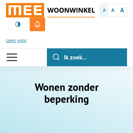
A
A
A
MEE
Lees voor
Handige
links
Ik zoek...
Wonen zonder
beperking