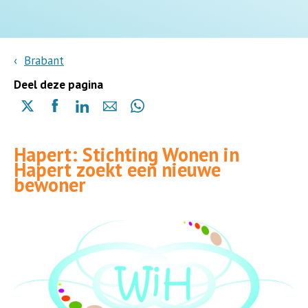
Brabant
Deel deze pagina
Delen
Delen
Delen
Delen
Delen
via
via
via
via
via
X
Facebook
Linkedin
e-
Whatsapp
Hapert: Stichting Wonen in
(opent
(opent
(opent
mail
(opent
Hapert zoekt een nieuwe
in
in
in
in
bewoner
een
een
een
een
nieuwe
nieuwe
nieuwe
nieuwe
pagina)
pagina)
pagina)
pagina)