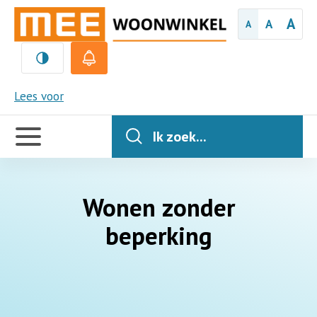
A
A
A
MEE
Lees voor
Handige
links
Ik zoek...
Wonen zonder
beperking