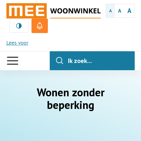
A
A
A
MEE
Lees voor
Handige
links
Ik zoek...
Wonen zonder
beperking