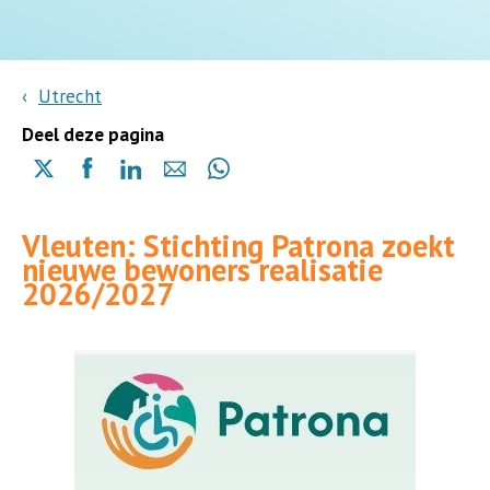
Utrecht
Deel deze pagina
Delen
Delen
Delen
Delen
Delen
via
via
via
via
via
X
Facebook
Linkedin
e-
Whatsapp
Vleuten: Stichting Patrona zoekt
(opent
(opent
(opent
mail
(opent
nieuwe bewoners realisatie
in
in
in
in
2026/2027
een
een
een
een
nieuwe
nieuwe
nieuwe
nieuwe
pagina)
pagina)
pagina)
pagina)