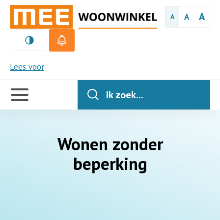
A
A
A
MEE
Lees voor
Handige
links
Ik zoek...
Wonen zonder
beperking