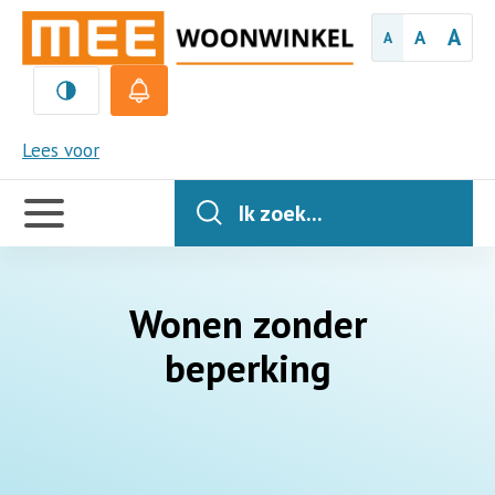
A
A
A
MEE
Lees voor
Handige
links
Ik zoek...
Wonen zonder
beperking