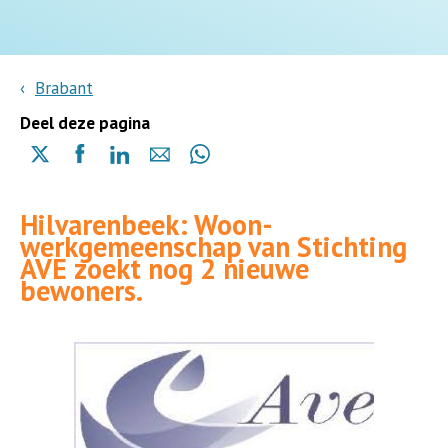
Brabant
Deel deze pagina
Delen
Delen
Delen
Delen
Delen
via
via
via
via
via
X
Facebook
Linkedin
e-
Whatsapp
Hilvarenbeek: Woon-
(opent
(opent
(opent
mail
(opent
werkgemeenschap van Stichting
in
in
in
in
AVE zoekt nog 2 nieuwe
een
een
een
een
bewoners.
nieuwe
nieuwe
nieuwe
nieuwe
pagina)
pagina)
pagina)
pagina)