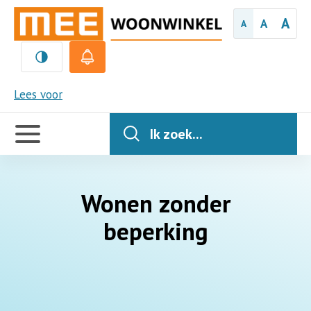
A
A
A
MEE
Lees voor
Handige
links
Ik zoek...
Wonen zonder
beperking