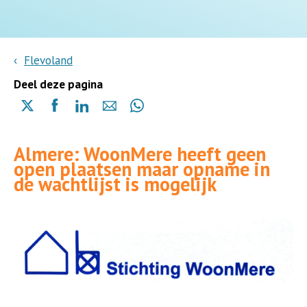
Flevoland
Deel deze pagina
Delen
Delen
Delen
Delen
Delen
via
via
via
via
via
X
Facebook
Linkedin
e-
Whatsapp
Almere: WoonMere heeft geen
(opent
(opent
(opent
mail
(opent
open plaatsen maar opname in
in
in
in
in
de wachtlijst is mogelijk
een
een
een
een
nieuwe
nieuwe
nieuwe
nieuwe
pagina)
pagina)
pagina)
pagina)