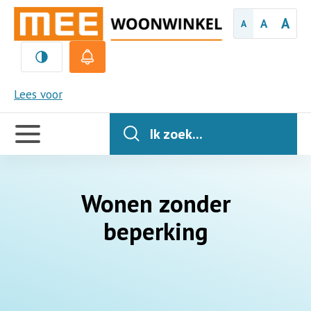
A
A
A
MEE
Lees voor
Handige
links
Ik zoek...
Wonen zonder
beperking