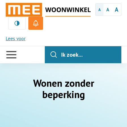
A
A
A
MEE
Lees voor
Handige
links
Ik zoek...
Wonen zonder
beperking