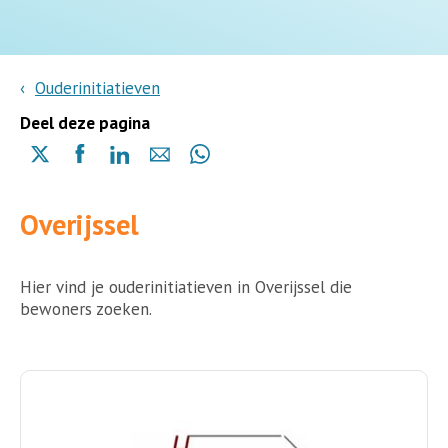
Ouderinitiatieven
Deel deze pagina
Delen
Delen
Delen
Delen
Delen
via
via
via
via
via
X
Facebook
Linkedin
e-
Whatsapp
Overijssel
(opent
(opent
(opent
mail
(opent
in
in
in
in
een
een
een
een
nieuwe
nieuwe
nieuwe
Hier vind je ouderinitiatieven in Overijssel die
nieuwe
pagina)
pagina)
pagina)
bewoners zoeken.
pagina)