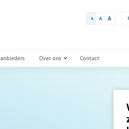
A
A
A
aanbieders
Over ons
Contact