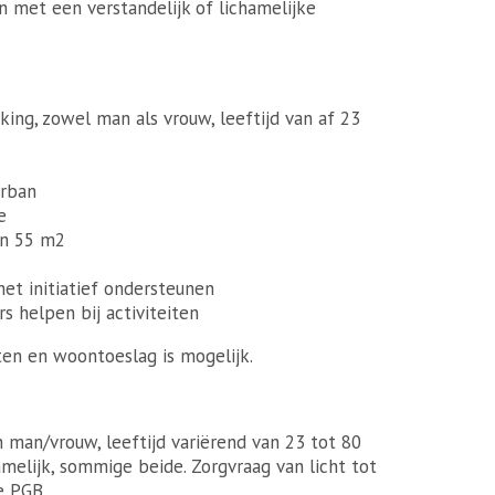
n met een verstandelijk of lichamelijke
ng, zowel man als vrouw, leeftijd van af 23
erban
e
in 55 m2
et initiatief ondersteunen
s helpen bij activiteiten
n en woontoeslag is mogelijk.
n man/vrouw, leeftijd variërend van 23 tot 80
amelijk, sommige beide. Zorgvraag van licht tot
e PGB.