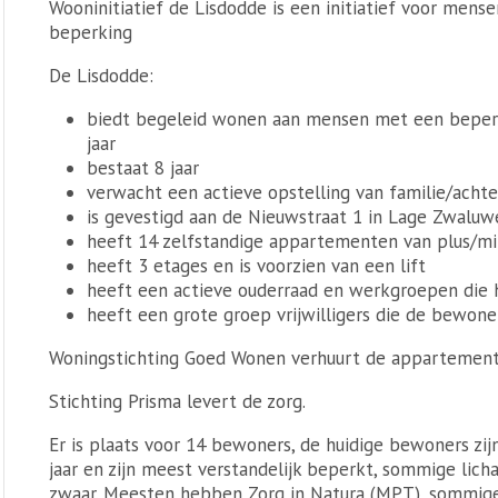
Wooninitiatief de Lisdodde is een initiatief voor mense
beperking
De Lisdodde:
biedt begeleid wonen aan mensen met een beperki
jaar
bestaat 8 jaar
verwacht een actieve opstelling van familie/acht
is gevestigd aan de Nieuwstraat 1 in Lage Zwaluw
heeft 14 zelfstandige appartementen van plus/m
heeft 3 etages en is voorzien van een lift
heeft een actieve ouderraad en werkgroepen die h
heeft een grote groep vrijwilligers die de bewoner
Woningstichting Goed Wonen verhuurt de appartemente
Stichting Prisma levert de zorg.
Er is plaats voor 14 bewoners, de huidige bewoners zij
jaar en zijn meest verstandelijk beperkt, sommige lich
zwaar. Meesten hebben Zorg in Natura (MPT), sommig