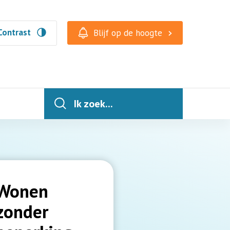
Contrast
Blijf op de hoogte
Ik zoek...
Wonen
zonder