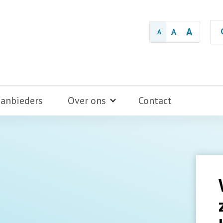
A
A
A
aanbieders
Over ons
Contact