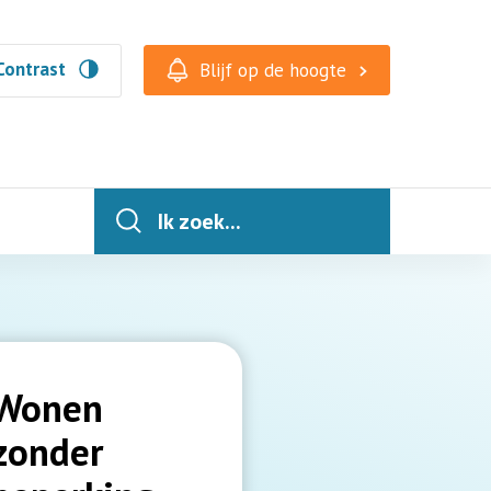
Contrast
Blijf op de hoogte
Ik zoek...
Wonen
zonder